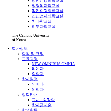
정신건강의학교실
정형외과학교실
직업환경의학교실
진단검사의학교실
치과학교실
피부과학교실
The Catholic University
of Korea
학사정보
학칙 및 규정
교육과정
NEW OMNIBUS OMNIA
의예과
의학과
학사일정
의예과
의학과
장학안내
교내 · 외장학
학자금대출
학생활동