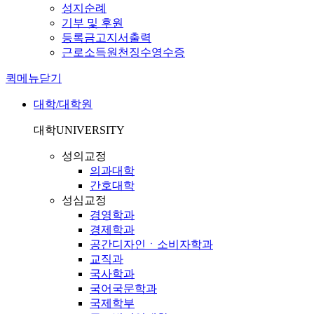
성지순례
기부 및 후원
등록금고지서출력
근로소득원천징수영수증
퀵메뉴닫기
대학/대학원
대학
UNIVERSITY
성의교정
의과대학
간호대학
성심교정
경영학과
경제학과
공간디자인ㆍ소비자학과
교직과
국사학과
국어국문학과
국제학부