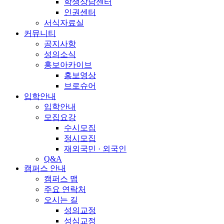
학생상담센터
인권센터
서식자료실
커뮤니티
공지사항
성의소식
홍보아카이브
홍보영상
브로슈어
입학안내
입학안내
모집요강
수시모집
정시모집
재외국민 · 외국인
Q&A
캠퍼스 안내
캠퍼스 맵
주요 연락처
오시는 길
성의교정
성심교정