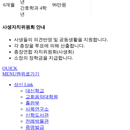
년
6개월
96만원
간호학과 4학
년
사생자치위원회 안내
사생들의 의견반영 및 공동생활을 지원합니다.
각 층장을 투표에 의해 선출합니다.
층장연합 자치위원회(사생회)
소정의 장학금을 지급합니다.
QUICK
MENU
맨위로가기
성신 Link
대신학교
교회음악대학원
출판부
사목연구소
신학도서관
전례박물관
증명발급