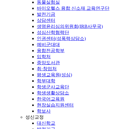
동물실험실
바이오헬스 융합 신소재 교육연구단
발전기금
상담센터
생명윤리심의위원회(IRB사무국)
성심산학협력단
인권센터(성폭력상담소)
예비군대대
융합전공학부
입학처
중앙도서관
취·창업처
평생교육원(성심)
학부대학
학생군사교육단
학생생활상담소
한국어교육원
현장실습지원센터
학보사
성신교정
대신학교