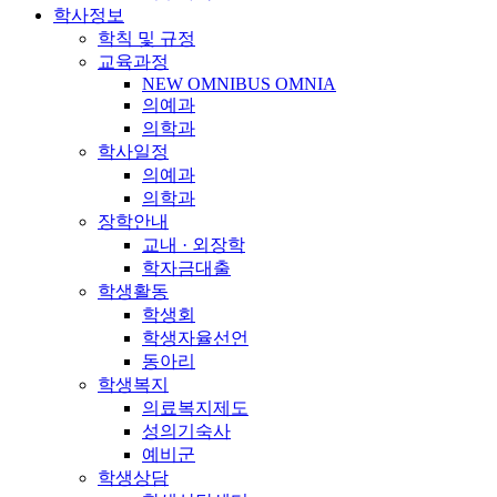
학사정보
학칙 및 규정
교육과정
NEW OMNIBUS OMNIA
의예과
의학과
학사일정
의예과
의학과
장학안내
교내 · 외장학
학자금대출
학생활동
학생회
학생자율선언
동아리
학생복지
의료복지제도
성의기숙사
예비군
학생상담