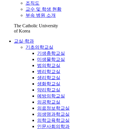
조직도
교수 및 학생 현황
부속 병원 소개
The Catholic University
of Korea
교실·학과
기초의학교실
기생충학교실
미생물학교실
법의학교실
병리학교실
생리학교실
생화학교실
약리학교실
예방의학교실
의공학교실
의료정보학교실
의생명과학교실
의학교육학교실
인문사회의학과