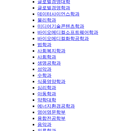
글로벌경영대학
글로벌경영학과
데이터사이언스학과
물리학과
미디어기술콘텐츠학과
바이오메디컬소프트웨어학과
바이오메디컬화학공학과
법학과
사회복지학과
사회학과
생명공학과
성악과
수학과
식품영양학과
심리학과
아동학과
약학대학
에너지환경공학과
영어영문학부
융합전공학부
음악과
의류학과