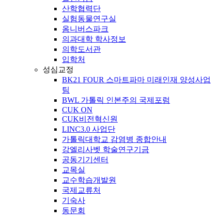
산학협력단
실험동물연구실
옴니버스파크
의과대학 학사정보
의학도서관
입학처
성심교정
BK21 FOUR 스마트파마 미래인재 양성사업
팀
BWL 가톨릭 인본주의 국제포럼
CUK ON
CUK비전혁신원
LINC3.0 사업단
가톨릭대학교 감염병 종합안내
강엘리사벳 학술연구기금
공동기기센터
교목실
교수학습개발원
국제교류처
기숙사
동문회