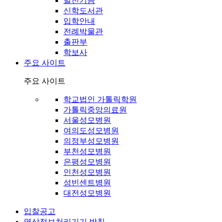
발전기금
신학도서관
입학안내
전례박물관
출판부
학보사
주요 사이트
주요 사이트
학교법인 가톨릭학원
가톨릭중앙의료원
서울성모병원
여의도성모병원
의정부성모병원
부천성모병원
은평성모병원
인천성모병원
성빈센트병원
대전성모병원
입찰공고
영상정보처리기기 방침