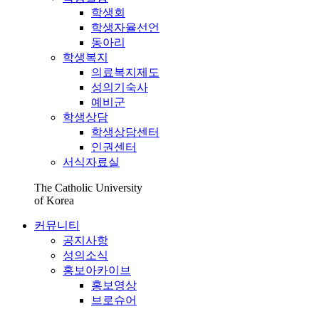
학생회
학생자율선언
동아리
학생복지
의료복지제도
성의기숙사
예비군
학생상담
학생상담센터
인권센터
서식자료실
The Catholic University
of Korea
커뮤니티
공지사항
성의소식
홍보아카이브
홍보영상
브로슈어