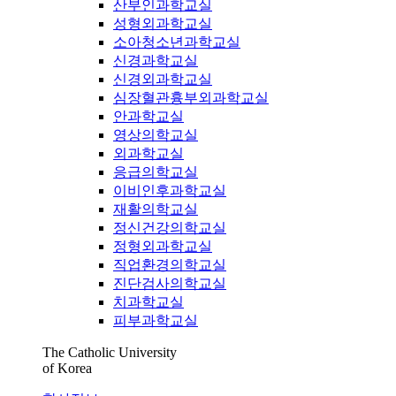
산부인과학교실
성형외과학교실
소아청소년과학교실
신경과학교실
신경외과학교실
심장혈관흉부외과학교실
안과학교실
영상의학교실
외과학교실
응급의학교실
이비인후과학교실
재활의학교실
정신건강의학교실
정형외과학교실
직업환경의학교실
진단검사의학교실
치과학교실
피부과학교실
The Catholic University
of Korea