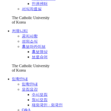
인권센터
서식자료실
The Catholic University
of Korea
커뮤니티
공지사항
성의소식
홍보아카이브
홍보영상
브로슈어
The Catholic University
of Korea
입학안내
입학안내
모집요강
수시모집
정시모집
재외국민 · 외국인
Q&A