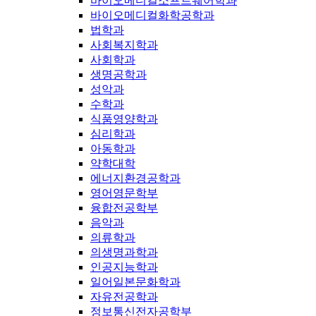
바이오메디컬소프트웨어학과
바이오메디컬화학공학과
법학과
사회복지학과
사회학과
생명공학과
성악과
수학과
식품영양학과
심리학과
아동학과
약학대학
에너지환경공학과
영어영문학부
융합전공학부
음악과
의류학과
의생명과학과
인공지능학과
일어일본문화학과
자유전공학과
정보통신전자공학부