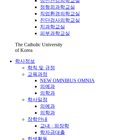
정신건강의학교실
정형외과학교실
직업환경의학교실
진단검사의학교실
치과학교실
피부과학교실
The Catholic University
of Korea
학사정보
학칙 및 규정
교육과정
NEW OMNIBUS OMNIA
의예과
의학과
학사일정
의예과
의학과
장학안내
교내 · 외장학
학자금대출
학생활동