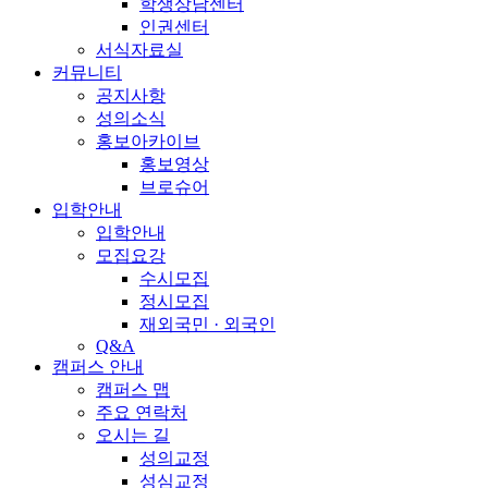
학생상담센터
인권센터
서식자료실
커뮤니티
공지사항
성의소식
홍보아카이브
홍보영상
브로슈어
입학안내
입학안내
모집요강
수시모집
정시모집
재외국민 · 외국인
Q&A
캠퍼스 안내
캠퍼스 맵
주요 연락처
오시는 길
성의교정
성심교정