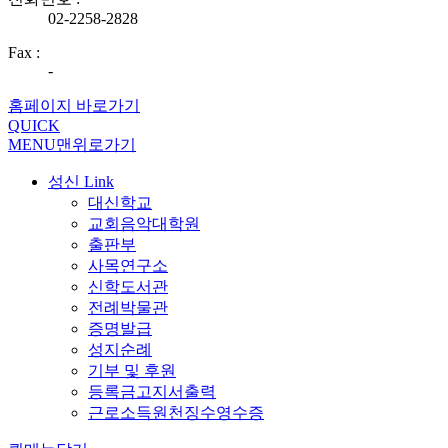
02-2258-2828
Fax :
-
홈페이지 바로가기
QUICK
MENU
맨위로가기
성신 Link
대신학교
교회음악대학원
출판부
사목연구소
신학도서관
전례박물관
증명발급
성지순례
기부 및 후원
등록금고지서출력
근로소득원천징수영수증