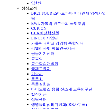
입학처
성심교정
BK21 FOUR 스마트파마 미래인재 양성사업
팀
BWL 가톨릭 인본주의 국제포럼
CUK ON
CUK비전혁신원
LINC3.0 사업단
가톨릭대학교 감염병 종합안내
강엘리사벳 학술연구기금
공동기기센터
교목실
교수학습개발원
국제교류처
기숙사
동문회
동물실험실
바이오헬스 융합 신소재 교육연구단
발전기금
상담센터
생명윤리심의위원회(IRB사무국)