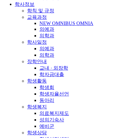
학사정보
학칙 및 규정
교육과정
NEW OMNIBUS OMNIA
의예과
의학과
학사일정
의예과
의학과
장학안내
교내 · 외장학
학자금대출
학생활동
학생회
학생자율선언
동아리
학생복지
의료복지제도
성의기숙사
예비군
학생상담