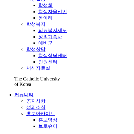
학생회
학생자율선언
동아리
학생복지
의료복지제도
성의기숙사
예비군
학생상담
학생상담센터
인권센터
서식자료실
The Catholic University
of Korea
커뮤니티
공지사항
성의소식
홍보아카이브
홍보영상
브로슈어