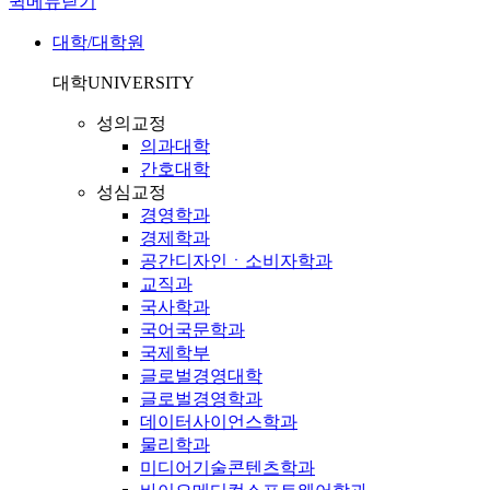
퀵메뉴닫기
대학/대학원
대학
UNIVERSITY
성의교정
의과대학
간호대학
성심교정
경영학과
경제학과
공간디자인ㆍ소비자학과
교직과
국사학과
국어국문학과
국제학부
글로벌경영대학
글로벌경영학과
데이터사이언스학과
물리학과
미디어기술콘텐츠학과