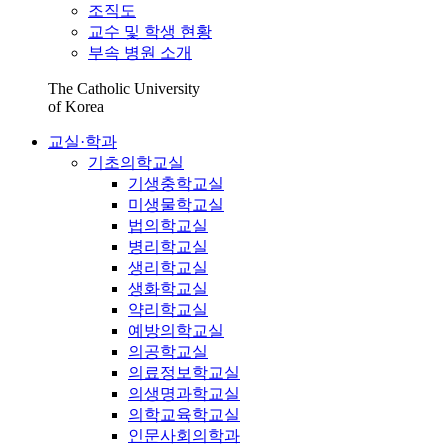
조직도
교수 및 학생 현황
부속 병원 소개
The Catholic University
of Korea
교실·학과
기초의학교실
기생충학교실
미생물학교실
법의학교실
병리학교실
생리학교실
생화학교실
약리학교실
예방의학교실
의공학교실
의료정보학교실
의생명과학교실
의학교육학교실
인문사회의학과