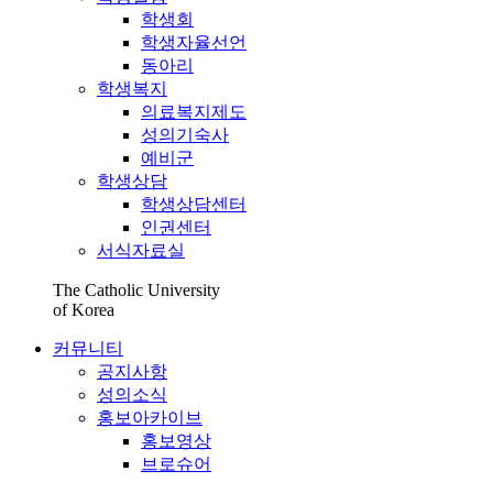
학생회
학생자율선언
동아리
학생복지
의료복지제도
성의기숙사
예비군
학생상담
학생상담센터
인권센터
서식자료실
The Catholic University
of Korea
커뮤니티
공지사항
성의소식
홍보아카이브
홍보영상
브로슈어