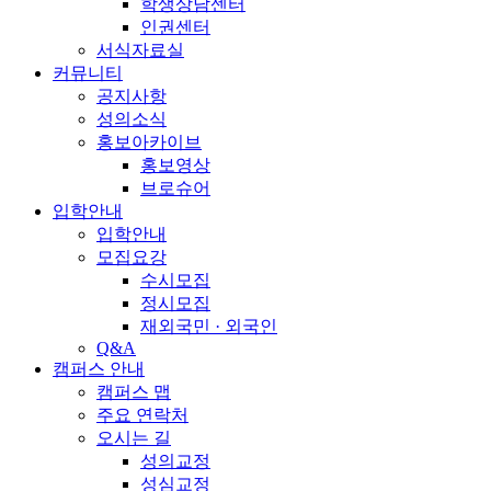
학생상담센터
인권센터
서식자료실
커뮤니티
공지사항
성의소식
홍보아카이브
홍보영상
브로슈어
입학안내
입학안내
모집요강
수시모집
정시모집
재외국민 · 외국인
Q&A
캠퍼스 안내
캠퍼스 맵
주요 연락처
오시는 길
성의교정
성심교정