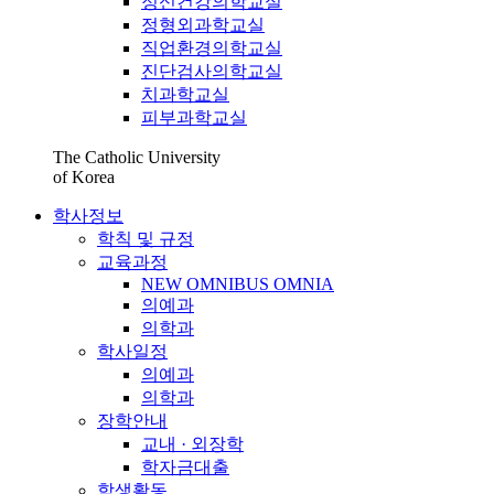
정신건강의학교실
정형외과학교실
직업환경의학교실
진단검사의학교실
치과학교실
피부과학교실
The Catholic University
of Korea
학사정보
학칙 및 규정
교육과정
NEW OMNIBUS OMNIA
의예과
의학과
학사일정
의예과
의학과
장학안내
교내 · 외장학
학자금대출
학생활동