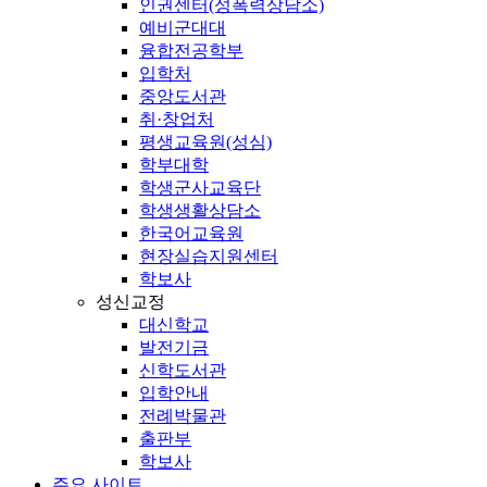
인권센터(성폭력상담소)
예비군대대
융합전공학부
입학처
중앙도서관
취·창업처
평생교육원(성심)
학부대학
학생군사교육단
학생생활상담소
한국어교육원
현장실습지원센터
학보사
성신교정
대신학교
발전기금
신학도서관
입학안내
전례박물관
출판부
학보사
주요 사이트