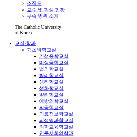
조직도
교수 및 학생 현황
부속 병원 소개
The Catholic University
of Korea
교실·학과
기초의학교실
기생충학교실
미생물학교실
법의학교실
병리학교실
생리학교실
생화학교실
약리학교실
예방의학교실
의공학교실
의료정보학교실
의생명과학교실
의학교육학교실
인문사회의학과