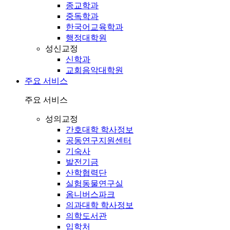
종교학과
중독학과
한국어교육학과
행정대학원
성신교정
신학과
교회음악대학원
주요 서비스
주요 서비스
성의교정
간호대학 학사정보
공동연구지원센터
기숙사
발전기금
산학협력단
실험동물연구실
옴니버스파크
의과대학 학사정보
의학도서관
입학처