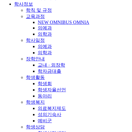
학사정보
학칙 및 규정
교육과정
NEW OMNIBUS OMNIA
의예과
의학과
학사일정
의예과
의학과
장학안내
교내 · 외장학
학자금대출
학생활동
학생회
학생자율선언
동아리
학생복지
의료복지제도
성의기숙사
예비군
학생상담