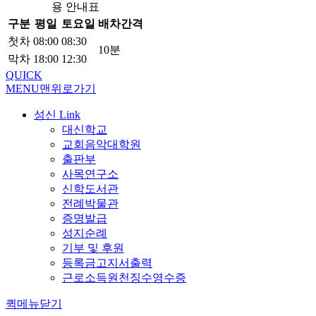
용 안내표
구분
평일
토요일
배차간격
첫차
08:00
08:30
10분
막차
18:00
12:30
QUICK
MENU
맨위로가기
성신 Link
대신학교
교회음악대학원
출판부
사목연구소
신학도서관
전례박물관
증명발급
성지순례
기부 및 후원
등록금고지서출력
근로소득원천징수영수증
퀵메뉴닫기