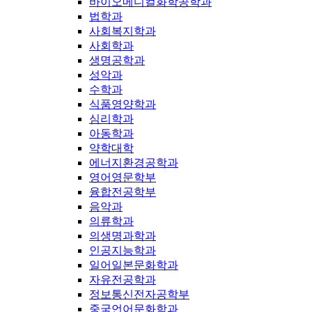
바이오메디컬화학공학과
법학과
사회복지학과
사회학과
생명공학과
성악과
수학과
식품영양학과
심리학과
아동학과
약학대학
에너지환경공학과
영어영문학부
융합전공학부
음악과
의류학과
의생명과학과
인공지능학과
일어일본문화학과
자유전공학과
정보통신전자공학부
중국언어문화학과