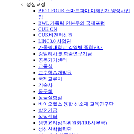
성심교정
BK21 FOUR 스마트파마 미래인재 양성사업
팀
BWL 가톨릭 인본주의 국제포럼
CUK ON
CUK비전혁신원
LINC3.0 사업단
가톨릭대학교 감염병 종합안내
강엘리사벳 학술연구기금
공동기기센터
교목실
교수학습개발원
국제교류처
기숙사
동문회
동물실험실
바이오헬스 융합 신소재 교육연구단
발전기금
상담센터
생명윤리심의위원회(IRB사무국)
성심산학협력단