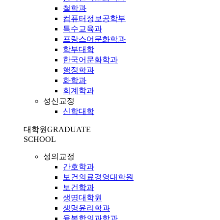
철학과
컴퓨터정보공학부
특수교육과
프랑스어문화학과
학부대학
한국어문화학과
행정학과
화학과
회계학과
성신교정
신학대학
대학원
GRADUATE
SCHOOL
성의교정
간호학과
보건의료경영대학원
보건학과
생명대학원
생명윤리학과
융복합의과학과