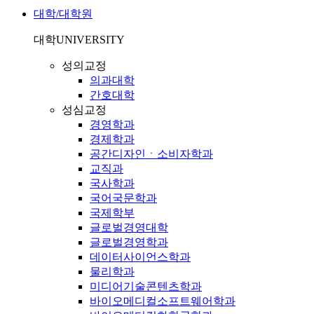
대학/대학원
대학
UNIVERSITY
성의교정
의과대학
간호대학
성심교정
경영학과
경제학과
공간디자인ㆍ소비자학과
교직과
국사학과
국어국문학과
국제학부
글로벌경영대학
글로벌경영학과
데이터사이언스학과
물리학과
미디어기술콘텐츠학과
바이오메디컬소프트웨어학과