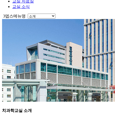
교실 자료실
교실 소식
3뎁스메뉴명
치과학교실
소개