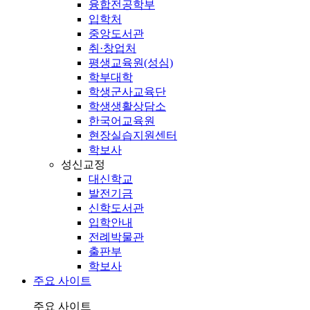
융합전공학부
입학처
중앙도서관
취·창업처
평생교육원(성심)
학부대학
학생군사교육단
학생생활상담소
한국어교육원
현장실습지원센터
학보사
성신교정
대신학교
발전기금
신학도서관
입학안내
전례박물관
출판부
학보사
주요 사이트
주요 사이트