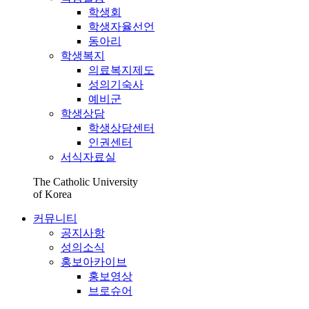
학생회
학생자율선언
동아리
학생복지
의료복지제도
성의기숙사
예비군
학생상담
학생상담센터
인권센터
서식자료실
The Catholic University
of Korea
커뮤니티
공지사항
성의소식
홍보아카이브
홍보영상
브로슈어