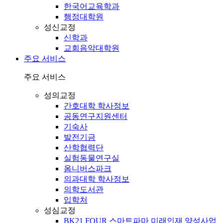
한국어교육학과
행정대학원
성신교정
신학과
교회음악대학원
주요 서비스
주요 서비스
성의교정
간호대학 학사정보
공동연구지원센터
기숙사
발전기금
산학협력단
실험동물연구실
옴니버스파크
의과대학 학사정보
의학도서관
입학처
성심교정
BK21 FOUR 스마트파마 미래인재 양성사업