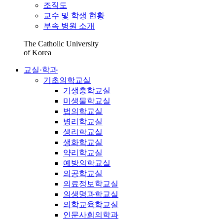
조직도
교수 및 학생 현황
부속 병원 소개
The Catholic University
of Korea
교실·학과
기초의학교실
기생충학교실
미생물학교실
법의학교실
병리학교실
생리학교실
생화학교실
약리학교실
예방의학교실
의공학교실
의료정보학교실
의생명과학교실
의학교육학교실
인문사회의학과