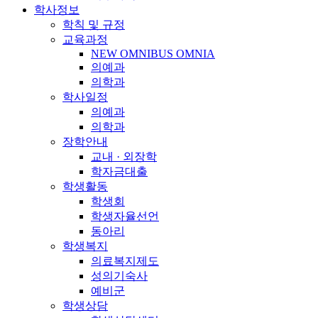
학사정보
학칙 및 규정
교육과정
NEW OMNIBUS OMNIA
의예과
의학과
학사일정
의예과
의학과
장학안내
교내 · 외장학
학자금대출
학생활동
학생회
학생자율선언
동아리
학생복지
의료복지제도
성의기숙사
예비군
학생상담