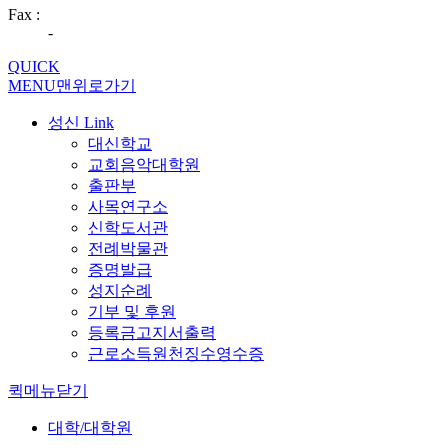
Fax :
-
QUICK
MENU
맨위로가기
성신 Link
대신학교
교회음악대학원
출판부
사목연구소
신학도서관
전례박물관
증명발급
성지순례
기부 및 후원
등록금고지서출력
근로소득원천징수영수증
퀵메뉴닫기
대학/대학원