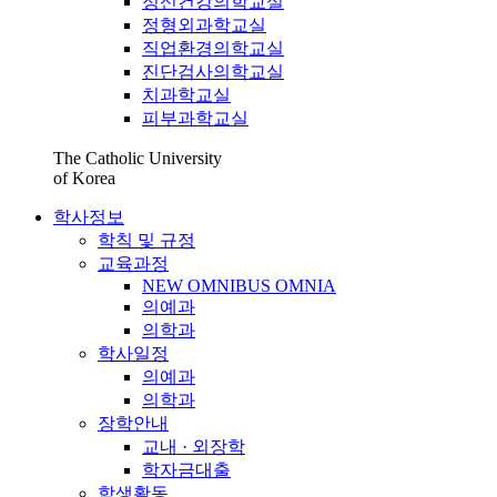
정신건강의학교실
정형외과학교실
직업환경의학교실
진단검사의학교실
치과학교실
피부과학교실
The Catholic University
of Korea
학사정보
학칙 및 규정
교육과정
NEW OMNIBUS OMNIA
의예과
의학과
학사일정
의예과
의학과
장학안내
교내 · 외장학
학자금대출
학생활동