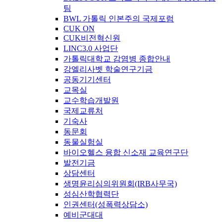
팀
BWL 가톨릭 인본주의 국제포럼
CUK ON
CUK비전혁신원
LINC3.0 사업단
가톨릭대학교 감염병 종합안내
강엘리사벳 학술연구기금
공동기기센터
교목실
교수학습개발원
국제교류처
기숙사
동문회
동물실험실
바이오헬스 융합 신소재 교육연구단
발전기금
상담센터
생명윤리심의위원회(IRB사무국)
성심산학협력단
인권센터(성폭력상담소)
예비군대대