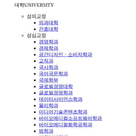
대학
UNIVERSITY
성의교정
의과대학
간호대학
성심교정
경영학과
경제학과
공간디자인ㆍ소비자학과
교직과
국사학과
국어국문학과
국제학부
글로벌경영대학
글로벌경영학과
데이터사이언스학과
물리학과
미디어기술콘텐츠학과
바이오메디컬소프트웨어학과
바이오메디컬화학공학과
법학과