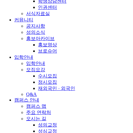
학생상담센터
인권센터
서식자료실
커뮤니티
공지사항
성의소식
홍보아카이브
홍보영상
브로슈어
입학안내
입학안내
모집요강
수시모집
정시모집
재외국민 · 외국인
Q&A
캠퍼스 안내
캠퍼스 맵
주요 연락처
오시는 길
성의교정
성심교정