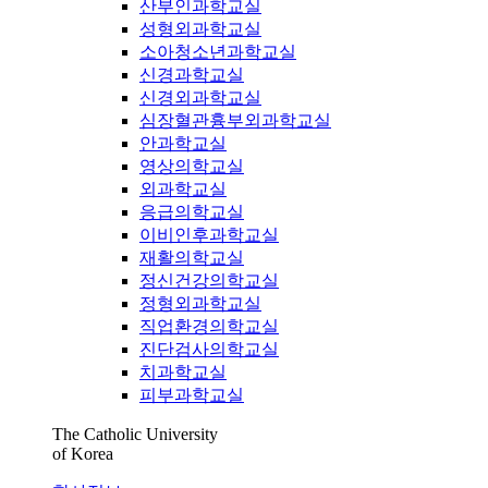
산부인과학교실
성형외과학교실
소아청소년과학교실
신경과학교실
신경외과학교실
심장혈관흉부외과학교실
안과학교실
영상의학교실
외과학교실
응급의학교실
이비인후과학교실
재활의학교실
정신건강의학교실
정형외과학교실
직업환경의학교실
진단검사의학교실
치과학교실
피부과학교실
The Catholic University
of Korea