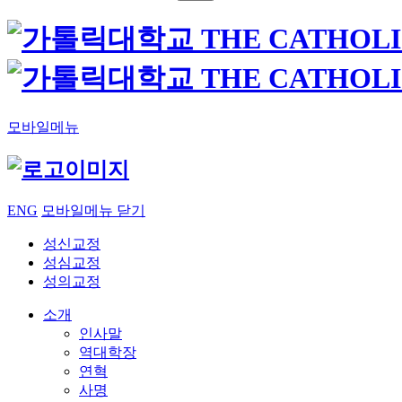
모바일메뉴
ENG
모바일메뉴 닫기
성신교정
성심교정
성의교정
소개
인사말
역대학장
연혁
사명