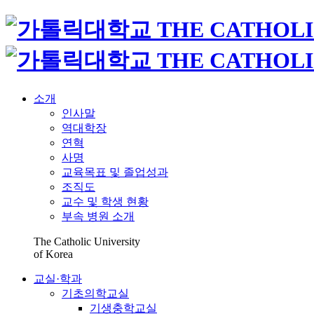
소개
인사말
역대학장
연혁
사명
교육목표 및 졸업성과
조직도
교수 및 학생 현황
부속 병원 소개
The Catholic University
of Korea
교실·학과
기초의학교실
기생충학교실