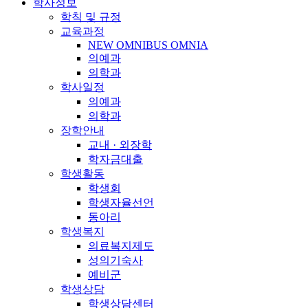
학사정보
학칙 및 규정
교육과정
NEW OMNIBUS OMNIA
의예과
의학과
학사일정
의예과
의학과
장학안내
교내 · 외장학
학자금대출
학생활동
학생회
학생자율선언
동아리
학생복지
의료복지제도
성의기숙사
예비군
학생상담
학생상담센터