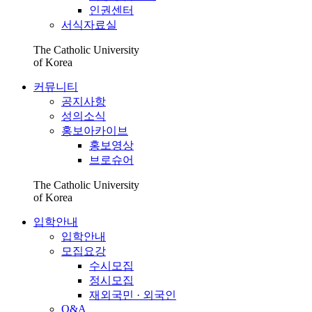
인권센터
서식자료실
The Catholic University
of Korea
커뮤니티
공지사항
성의소식
홍보아카이브
홍보영상
브로슈어
The Catholic University
of Korea
입학안내
입학안내
모집요강
수시모집
정시모집
재외국민 · 외국인
Q&A