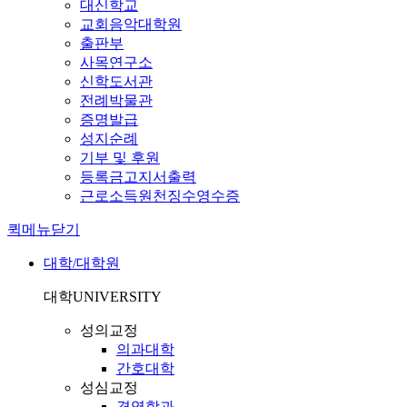
대신학교
교회음악대학원
출판부
사목연구소
신학도서관
전례박물관
증명발급
성지순례
기부 및 후원
등록금고지서출력
근로소득원천징수영수증
퀵메뉴닫기
대학/대학원
대학
UNIVERSITY
성의교정
의과대학
간호대학
성심교정
경영학과