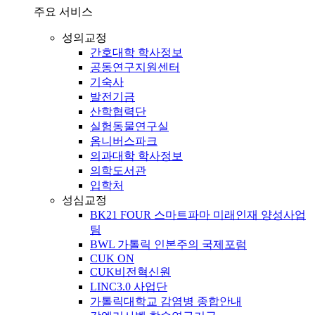
주요 서비스
성의교정
간호대학 학사정보
공동연구지원센터
기숙사
발전기금
산학협력단
실험동물연구실
옴니버스파크
의과대학 학사정보
의학도서관
입학처
성심교정
BK21 FOUR 스마트파마 미래인재 양성사업
팀
BWL 가톨릭 인본주의 국제포럼
CUK ON
CUK비전혁신원
LINC3.0 사업단
가톨릭대학교 감염병 종합안내