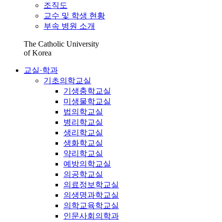
조직도
교수 및 학생 현황
부속 병원 소개
The Catholic University
of Korea
교실·학과
기초의학교실
기생충학교실
미생물학교실
법의학교실
병리학교실
생리학교실
생화학교실
약리학교실
예방의학교실
의공학교실
의료정보학교실
의생명과학교실
의학교육학교실
인문사회의학과