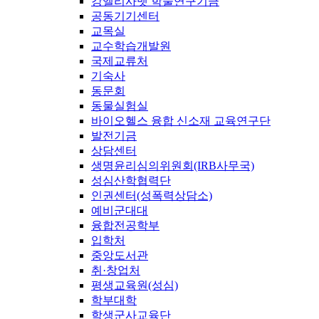
강엘리사벳 학술연구기금
공동기기센터
교목실
교수학습개발원
국제교류처
기숙사
동문회
동물실험실
바이오헬스 융합 신소재 교육연구단
발전기금
상담센터
생명윤리심의위원회(IRB사무국)
성심산학협력단
인권센터(성폭력상담소)
예비군대대
융합전공학부
입학처
중앙도서관
취·창업처
평생교육원(성심)
학부대학
학생군사교육단