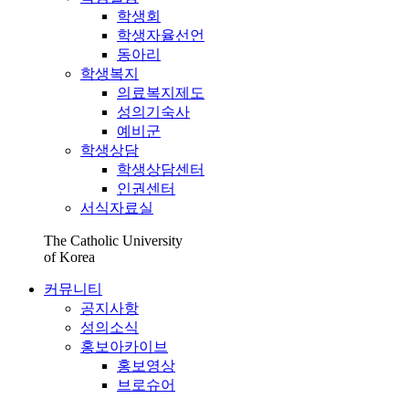
학생회
학생자율선언
동아리
학생복지
의료복지제도
성의기숙사
예비군
학생상담
학생상담센터
인권센터
서식자료실
The Catholic University
of Korea
커뮤니티
공지사항
성의소식
홍보아카이브
홍보영상
브로슈어