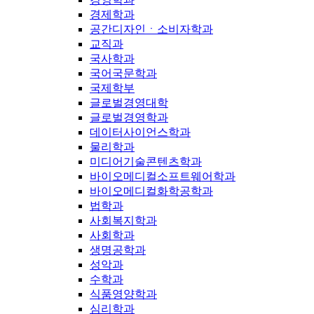
경제학과
공간디자인ㆍ소비자학과
교직과
국사학과
국어국문학과
국제학부
글로벌경영대학
글로벌경영학과
데이터사이언스학과
물리학과
미디어기술콘텐츠학과
바이오메디컬소프트웨어학과
바이오메디컬화학공학과
법학과
사회복지학과
사회학과
생명공학과
성악과
수학과
식품영양학과
심리학과