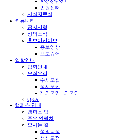
학생상담센터
인권센터
서식자료실
커뮤니티
공지사항
성의소식
홍보아카이브
홍보영상
브로슈어
입학안내
입학안내
모집요강
수시모집
정시모집
재외국민 · 외국인
Q&A
캠퍼스 안내
캠퍼스 맵
주요 연락처
오시는 길
성의교정
성심교정