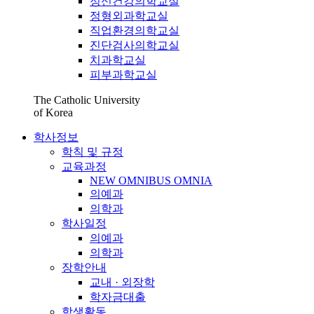
정신건강의학교실
정형외과학교실
직업환경의학교실
진단검사의학교실
치과학교실
피부과학교실
The Catholic University
of Korea
학사정보
학칙 및 규정
교육과정
NEW OMNIBUS OMNIA
의예과
의학과
학사일정
의예과
의학과
장학안내
교내 · 외장학
학자금대출
학생활동