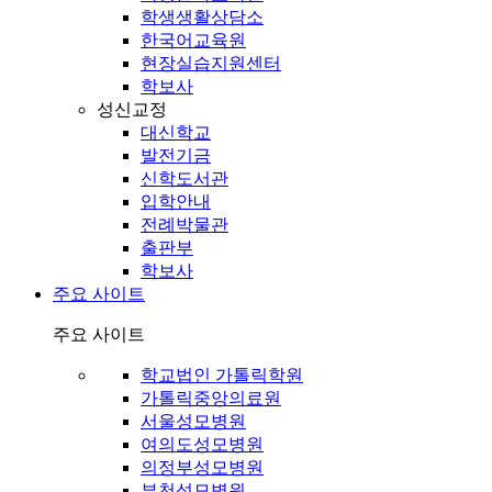
학생생활상담소
한국어교육원
현장실습지원센터
학보사
성신교정
대신학교
발전기금
신학도서관
입학안내
전례박물관
출판부
학보사
주요 사이트
주요 사이트
학교법인 가톨릭학원
가톨릭중앙의료원
서울성모병원
여의도성모병원
의정부성모병원
부천성모병원