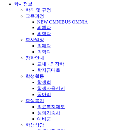
학사정보
학칙 및 규정
교육과정
NEW OMNIBUS OMNIA
의예과
의학과
학사일정
의예과
의학과
장학안내
교내 · 외장학
학자금대출
학생활동
학생회
학생자율선언
동아리
학생복지
의료복지제도
성의기숙사
예비군
학생상담