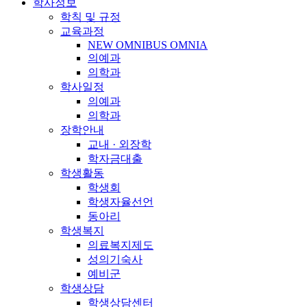
학사정보
학칙 및 규정
교육과정
NEW OMNIBUS OMNIA
의예과
의학과
학사일정
의예과
의학과
장학안내
교내 · 외장학
학자금대출
학생활동
학생회
학생자율선언
동아리
학생복지
의료복지제도
성의기숙사
예비군
학생상담
학생상담센터