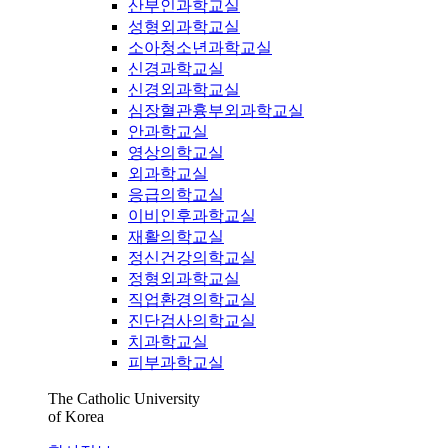
산부인과학교실
성형외과학교실
소아청소년과학교실
신경과학교실
신경외과학교실
심장혈관흉부외과학교실
안과학교실
영상의학교실
외과학교실
응급의학교실
이비인후과학교실
재활의학교실
정신건강의학교실
정형외과학교실
직업환경의학교실
진단검사의학교실
치과학교실
피부과학교실
The Catholic University
of Korea