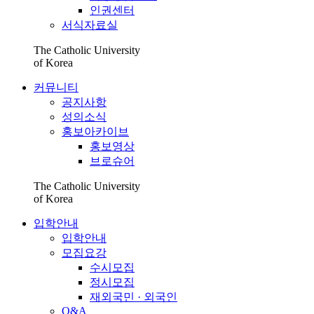
인권센터
서식자료실
The Catholic University
of Korea
커뮤니티
공지사항
성의소식
홍보아카이브
홍보영상
브로슈어
The Catholic University
of Korea
입학안내
입학안내
모집요강
수시모집
정시모집
재외국민 · 외국인
Q&A