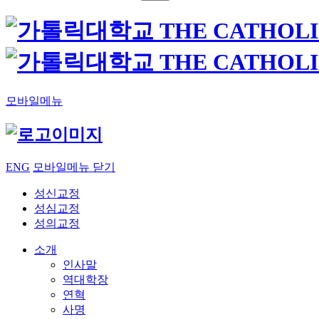
모바일메뉴
ENG
모바일메뉴 닫기
성신교정
성심교정
성의교정
소개
인사말
역대학장
연혁
사명