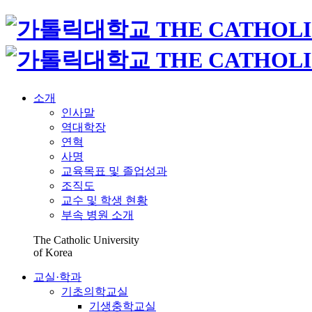
소개
인사말
역대학장
연혁
사명
교육목표 및 졸업성과
조직도
교수 및 학생 현황
부속 병원 소개
The Catholic University
of Korea
교실·학과
기초의학교실
기생충학교실