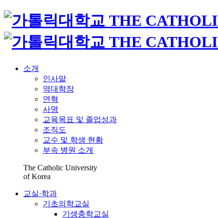
소개
인사말
역대학장
연혁
사명
교육목표 및 졸업성과
조직도
교수 및 학생 현황
부속 병원 소개
The Catholic University
of Korea
교실·학과
기초의학교실
기생충학교실