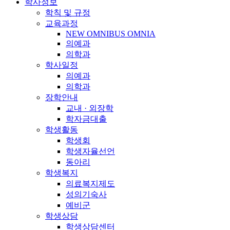
학사정보
학칙 및 규정
교육과정
NEW OMNIBUS OMNIA
의예과
의학과
학사일정
의예과
의학과
장학안내
교내 · 외장학
학자금대출
학생활동
학생회
학생자율선언
동아리
학생복지
의료복지제도
성의기숙사
예비군
학생상담
학생상담센터