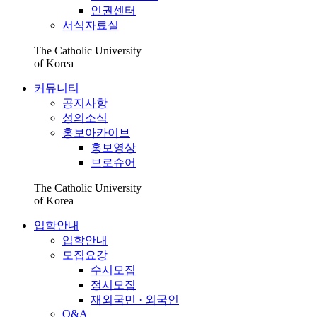
인권센터
서식자료실
The Catholic University
of Korea
커뮤니티
공지사항
성의소식
홍보아카이브
홍보영상
브로슈어
The Catholic University
of Korea
입학안내
입학안내
모집요강
수시모집
정시모집
재외국민 · 외국인
Q&A