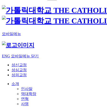
모바일메뉴
ENG
모바일메뉴 닫기
성신교정
성심교정
성의교정
소개
인사말
역대학장
연혁
사명