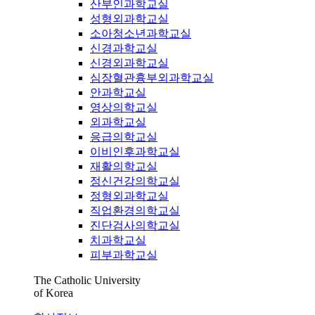
산부인과학교실
성형외과학교실
소아청소년과학교실
신경과학교실
신경외과학교실
심장혈관흉부외과학교실
안과학교실
영상의학교실
외과학교실
응급의학교실
이비인후과학교실
재활의학교실
정신건강의학교실
정형외과학교실
직업환경의학교실
진단검사의학교실
치과학교실
피부과학교실
The Catholic University
of Korea