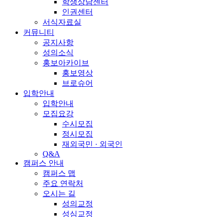
학생상담센터
인권센터
서식자료실
커뮤니티
공지사항
성의소식
홍보아카이브
홍보영상
브로슈어
입학안내
입학안내
모집요강
수시모집
정시모집
재외국민 · 외국인
Q&A
캠퍼스 안내
캠퍼스 맵
주요 연락처
오시는 길
성의교정
성심교정