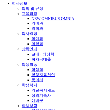
학사정보
학칙 및 규정
교육과정
NEW OMNIBUS OMNIA
의예과
의학과
학사일정
의예과
의학과
장학안내
교내 · 외장학
학자금대출
학생활동
학생회
학생자율선언
동아리
학생복지
의료복지제도
성의기숙사
예비군
학생상담