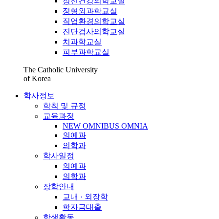
정신건강의학교실
정형외과학교실
직업환경의학교실
진단검사의학교실
치과학교실
피부과학교실
The Catholic University
of Korea
학사정보
학칙 및 규정
교육과정
NEW OMNIBUS OMNIA
의예과
의학과
학사일정
의예과
의학과
장학안내
교내 · 외장학
학자금대출
학생활동