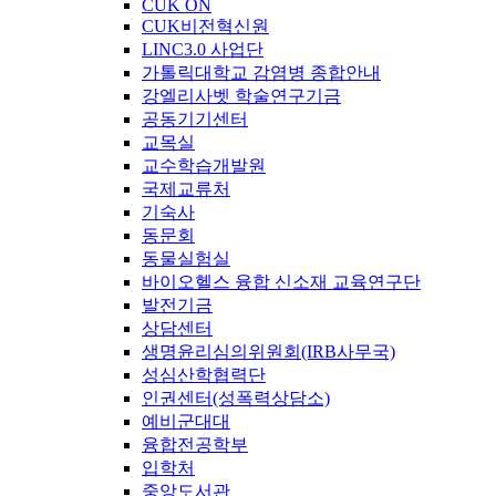
CUK ON
CUK비전혁신원
LINC3.0 사업단
가톨릭대학교 감염병 종합안내
강엘리사벳 학술연구기금
공동기기센터
교목실
교수학습개발원
국제교류처
기숙사
동문회
동물실험실
바이오헬스 융합 신소재 교육연구단
발전기금
상담센터
생명윤리심의위원회(IRB사무국)
성심산학협력단
인권센터(성폭력상담소)
예비군대대
융합전공학부
입학처
중앙도서관