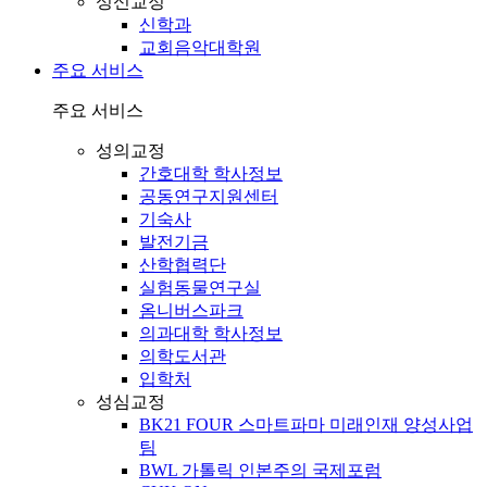
성신교정
신학과
교회음악대학원
주요 서비스
주요 서비스
성의교정
간호대학 학사정보
공동연구지원센터
기숙사
발전기금
산학협력단
실험동물연구실
옴니버스파크
의과대학 학사정보
의학도서관
입학처
성심교정
BK21 FOUR 스마트파마 미래인재 양성사업
팀
BWL 가톨릭 인본주의 국제포럼