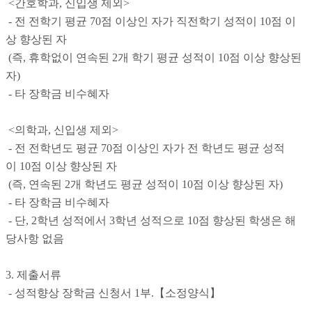
<
간호학과
,
신입생 제외
>
-
전 전학기 평균
70
점 이상인 자가 직전학기 성적이
10
점 이
상 향상된 자
(
즉
,
휴학없이 연속된
2
개 학기 평균 성적이
10
점 이상 향상된
자
)
-
타 장학금 비수혜자
<
의학과
,
신입생 제외
>
-
전 전학년도 평균
70
점 이상인 자가 전 학년도 평균 성적
이
10
점 이상 향상된 자
(
즉
,
연속된
2
개 학년도 평균 성적이
10
점 이상 향상된 자
)
-
타 장학금 비수혜자
-
단
, 2
학년 성적에서
3
학년 성적으로
10
점 향상된 학생은 해
당사항 없음
3.
제출서류
-
성적향상 장학금 신청서
1
부
.
【
소정양식
】