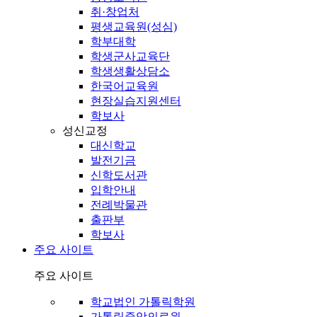
취·창업처
평생교육원(성심)
학부대학
학생군사교육단
학생생활상담소
한국어교육원
현장실습지원센터
학보사
성신교정
대신학교
발전기금
신학도서관
입학안내
전례박물관
출판부
학보사
주요 사이트
주요 사이트
학교법인 가톨릭학원
가톨릭중앙의료원