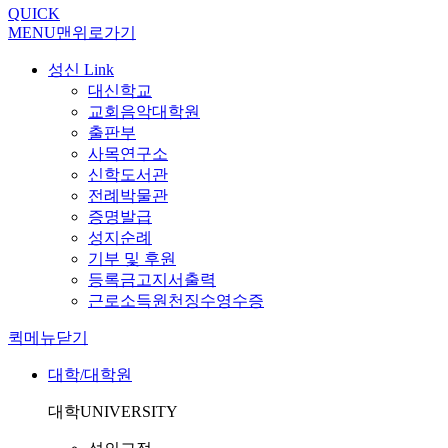
QUICK
MENU
맨위로가기
성신 Link
대신학교
교회음악대학원
출판부
사목연구소
신학도서관
전례박물관
증명발급
성지순례
기부 및 후원
등록금고지서출력
근로소득원천징수영수증
퀵메뉴닫기
대학/대학원
대학
UNIVERSITY