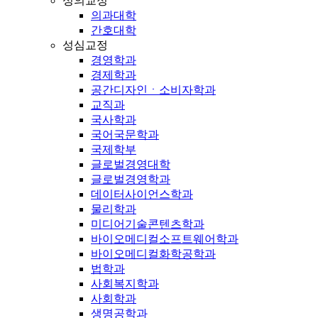
성의교정
의과대학
간호대학
성심교정
경영학과
경제학과
공간디자인ㆍ소비자학과
교직과
국사학과
국어국문학과
국제학부
글로벌경영대학
글로벌경영학과
데이터사이언스학과
물리학과
미디어기술콘텐츠학과
바이오메디컬소프트웨어학과
바이오메디컬화학공학과
법학과
사회복지학과
사회학과
생명공학과