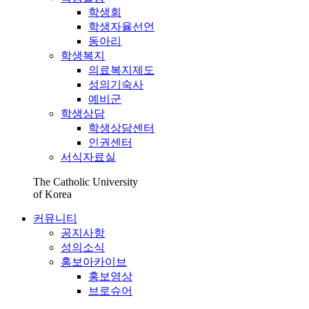
학생회
학생자율선언
동아리
학생복지
의료복지제도
성의기숙사
예비군
학생상담
학생상담센터
인권센터
서식자료실
The Catholic University
of Korea
커뮤니티
공지사항
성의소식
홍보아카이브
홍보영상
브로슈어