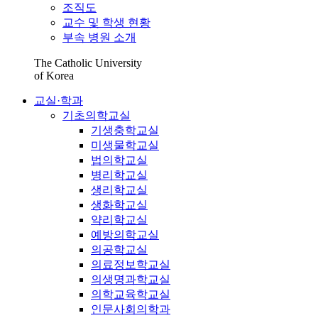
조직도
교수 및 학생 현황
부속 병원 소개
The Catholic University
of Korea
교실·학과
기초의학교실
기생충학교실
미생물학교실
법의학교실
병리학교실
생리학교실
생화학교실
약리학교실
예방의학교실
의공학교실
의료정보학교실
의생명과학교실
의학교육학교실
인문사회의학과