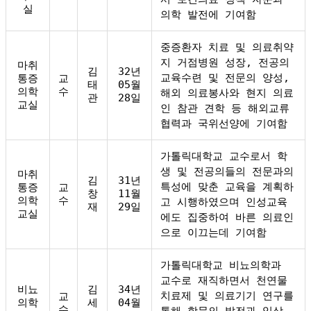
실
의학 발전에 기여함
중증환자 치료 및 의료취약
지 거점병원 성장, 전공의
마취
김
32년
교육수련 및 전문의 양성,
통증
교
태
05월
의학
수
해외 의료봉사와 현지 의료
관
28일
교실
인 참관 견학 등 해외교류
협력과 국위선양에 기여함
가톨릭대학교 교수로서 학
생 및 전공의들의 전문과의
마취
김
31년
특성에 맞춘 교육을 계획하
통증
교
창
11월
의학
수
고 시행하였으며 인성교육
재
29일
교실
에도 집중하여 바른 의료인
으로 이끄는데 기여함
가톨릭대학교 비뇨의학과
교수로 재직하면서 천연물
비뇨
김
34년
치료제 및 의료기기 연구를
교
의학
세
04월
수
통해 학문의 발전과 임상