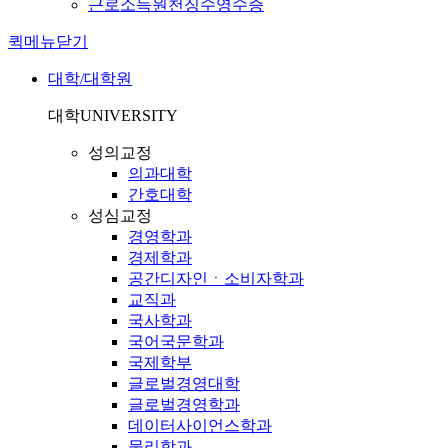
근로소득원천징수영수증
퀵메뉴닫기
대학/대학원
대학
UNIVERSITY
성의교정
의과대학
간호대학
성심교정
경영학과
경제학과
공간디자인ㆍ소비자학과
교직과
국사학과
국어국문학과
국제학부
글로벌경영대학
글로벌경영학과
데이터사이언스학과
물리학과