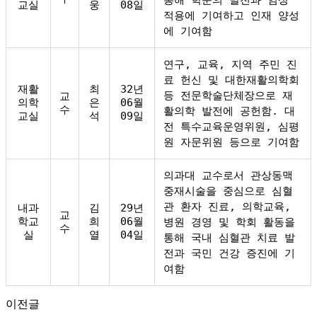
교실
웅
08일
적용에 기여하고 인재 양성
에 기여함
연구, 교육, 지역 주민 진
료 헌신 및 대한재활의학회
재활
최
32년
등 전문학술단체장으로 재
교
의학
은
06월
수
활의학 발전에 공헌함. 대
교실
석
09일
전 특수교육운영위원, 심평
원 자문위원 등으로 기여함
의과대 교수로서 관상동맥
중재시술을 중심으로 심혈
관 환자 진료, 의학교육,
내과
김
29년
교
학교
희
06월
병원 경영 및 학회 활동을
수
실
열
04일
통해 국내 심혈관 치료 발
전과 국민 건강 증진에 기
여함
이전글