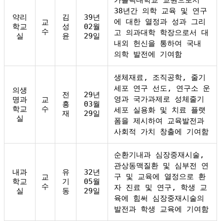
38년간 의학 교육 및 연구
약리
김
39년
에 대한 열정과 성과 그리
교
학교
성
02월
수
고 의과대학 학장으로서 대
실
윤
29일
내외 헌신을 통하여 국내
의학 발전에 기여함
생체재료, 조직공학, 줄기
세포 연구 선도, 연구소 운
의생
전
29년
영과 국가과제로 성체줄기
명과
교
흥
03월
학교
수
세포 실용화 및 치료 플랫
재
29일
실
폼을 제시하여 교육발전과
사회적 가치 창출에 기여함
순환기내과 심장중재시술,
관상동맥질환 및 심부전 연
내과
유
32년
구 및 교육에 열정으로 환
교
학교
기
05월
수
자 진료 및 연구, 학생 교
실
동
29일
육에 힘써 심장중재시술의
발전과 학생 교육에 기여함