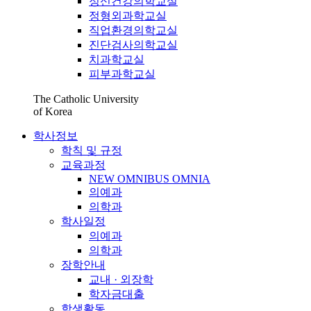
정신건강의학교실
정형외과학교실
직업환경의학교실
진단검사의학교실
치과학교실
피부과학교실
The Catholic University
of Korea
학사정보
학칙 및 규정
교육과정
NEW OMNIBUS OMNIA
의예과
의학과
학사일정
의예과
의학과
장학안내
교내 · 외장학
학자금대출
학생활동