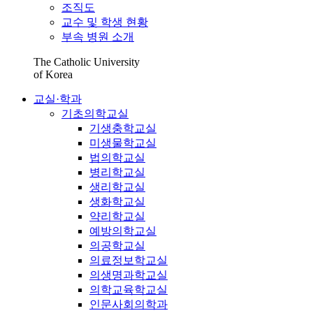
조직도
교수 및 학생 현황
부속 병원 소개
The Catholic University
of Korea
교실·학과
기초의학교실
기생충학교실
미생물학교실
법의학교실
병리학교실
생리학교실
생화학교실
약리학교실
예방의학교실
의공학교실
의료정보학교실
의생명과학교실
의학교육학교실
인문사회의학과