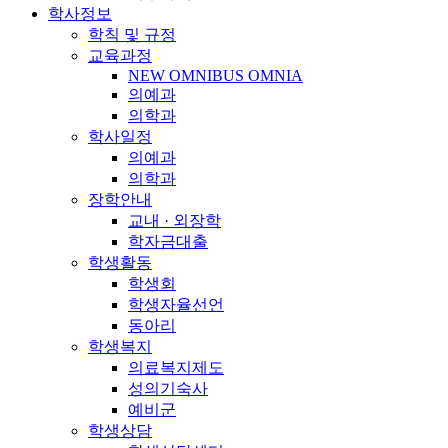
학사정보
학칙 및 규정
교육과정
NEW OMNIBUS OMNIA
의예과
의학과
학사일정
의예과
의학과
장학안내
교내 · 외장학
학자금대출
학생활동
학생회
학생자율선언
동아리
학생복지
의료복지제도
성의기숙사
예비군
학생상담