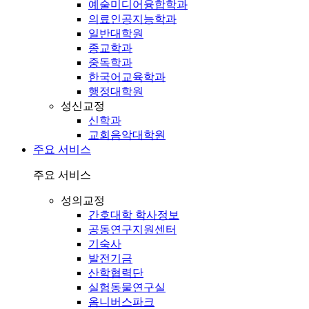
예술미디어융합학과
의료인공지능학과
일반대학원
종교학과
중독학과
한국어교육학과
행정대학원
성신교정
신학과
교회음악대학원
주요 서비스
주요 서비스
성의교정
간호대학 학사정보
공동연구지원센터
기숙사
발전기금
산학협력단
실험동물연구실
옴니버스파크