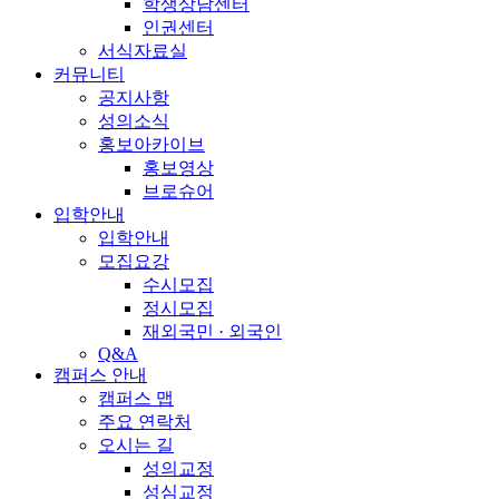
학생상담센터
인권센터
서식자료실
커뮤니티
공지사항
성의소식
홍보아카이브
홍보영상
브로슈어
입학안내
입학안내
모집요강
수시모집
정시모집
재외국민 · 외국인
Q&A
캠퍼스 안내
캠퍼스 맵
주요 연락처
오시는 길
성의교정
성심교정