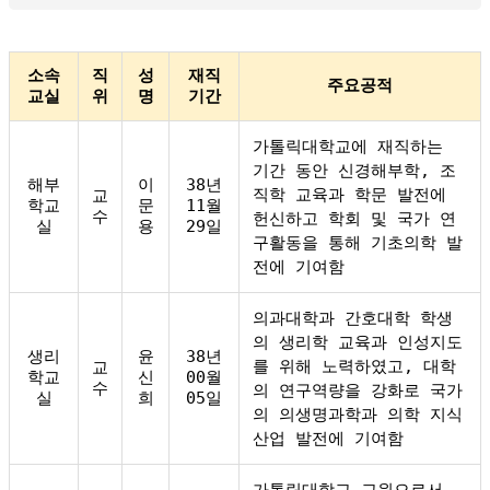
소속
직
성
재직
주요공적
교실
위
명
기간
가톨릭대학교에 재직하는
기간 동안 신경해부학, 조
해부
이
38년
직학 교육과 학문 발전에
교
학교
문
11월
수
헌신하고 학회 및 국가 연
실
용
29일
구활동을 통해 기초의학 발
전에 기여함
의과대학과 간호대학 학생
의 생리학 교육과 인성지도
생리
윤
38년
를 위해 노력하였고, 대학
교
학교
신
00월
수
의 연구역량을 강화로 국가
실
희
05일
의 의생명과학과 의학 지식
산업 발전에 기여함
가톨릭대학교 교원으로서