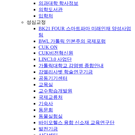
의과대학 학사정보
의학도서관
입학처
성심교정
BK21 FOUR 스마트파마 미래인재 양성사업
팀
BWL 가톨릭 인본주의 국제포럼
CUK ON
CUK비전혁신원
LINC3.0 사업단
가톨릭대학교 감염병 종합안내
강엘리사벳 학술연구기금
공동기기센터
교목실
교수학습개발원
국제교류처
기숙사
동문회
동물실험실
바이오헬스 융합 신소재 교육연구단
발전기금