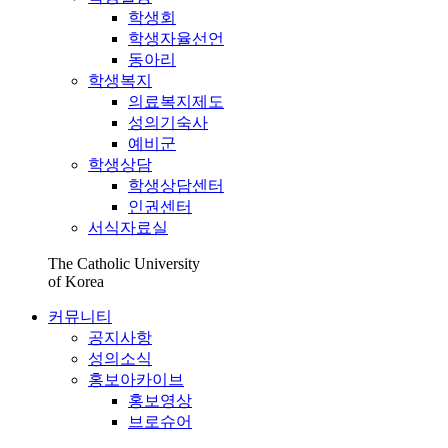
학생회
학생자율선언
동아리
학생복지
의료복지제도
성의기숙사
예비군
학생상담
학생상담센터
인권센터
서식자료실
The Catholic University
of Korea
커뮤니티
공지사항
성의소식
홍보아카이브
홍보영상
브로슈어