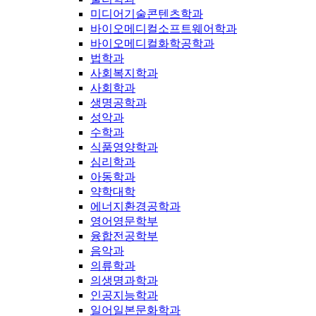
미디어기술콘텐츠학과
바이오메디컬소프트웨어학과
바이오메디컬화학공학과
법학과
사회복지학과
사회학과
생명공학과
성악과
수학과
식품영양학과
심리학과
아동학과
약학대학
에너지환경공학과
영어영문학부
융합전공학부
음악과
의류학과
의생명과학과
인공지능학과
일어일본문화학과