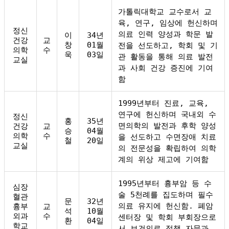
가톨릭대학교 교수로서 교
육, 연구, 임상에 헌신하며
정신
의료 인력 양성과 학문 발
이
34년
건강
교
창
01월
전을 선도하고, 학회 및 기
의학
수
욱
03일
관 활동을 통해 의료 발전
교실
과 사회 건강 증진에 기여
함
1999년부터 진료, 교육,
연구에 헌신하며 국내외 수
정신
홍
35년
면의학의 발전과 후학 양성
건강
교
승
04월
의학
수
을 선도하고 수면장애 치료
철
20일
교실
의 전문성을 확립하여 의학
계의 위상 제고에 기여함
1995년부터 흉부암 등 수
심장
술 5천례를 집도하며 필수
혈관
문
32년
의료 유지에 헌신함. 폐암
흉부
교
석
10월
외과
수
센터장 및 학회 부회장으로
환
04일
학교
서 보건의료 정책 자문과