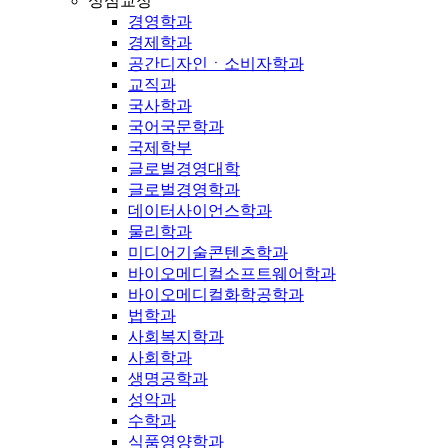
성심교정
경영학과
경제학과
공간디자인ㆍ소비자학과
교직과
국사학과
국어국문학과
국제학부
글로벌경영대학
글로벌경영학과
데이터사이언스학과
물리학과
미디어기술콘텐츠학과
바이오메디컬소프트웨어학과
바이오메디컬화학공학과
법학과
사회복지학과
사회학과
생명공학과
성악과
수학과
식품영양학과