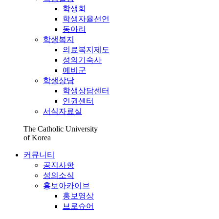
학생회
학생자율선언
동아리
학생복지
의료복지제도
성의기숙사
예비군
학생상담
학생상담센터
인권센터
서식자료실
The Catholic University
of Korea
커뮤니티
공지사항
성의소식
홍보아카이브
홍보영상
브로슈어