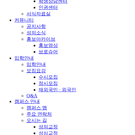
학생상담센터
인권센터
서식자료실
커뮤니티
공지사항
성의소식
홍보아카이브
홍보영상
브로슈어
입학안내
입학안내
모집요강
수시모집
정시모집
재외국민 · 외국인
Q&A
캠퍼스 안내
캠퍼스 맵
주요 연락처
오시는 길
성의교정
성심교정