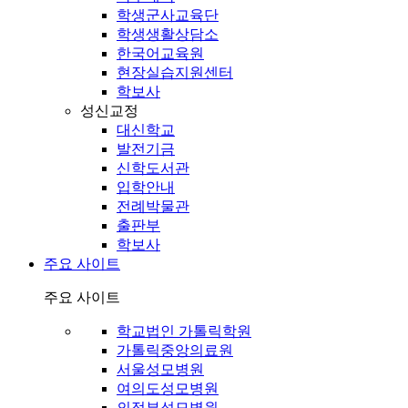
학생군사교육단
학생생활상담소
한국어교육원
현장실습지원센터
학보사
성신교정
대신학교
발전기금
신학도서관
입학안내
전례박물관
출판부
학보사
주요 사이트
주요 사이트
학교법인 가톨릭학원
가톨릭중앙의료원
서울성모병원
여의도성모병원
의정부성모병원