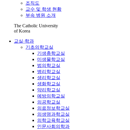
조직도
교수 및 학생 현황
부속 병원 소개
The Catholic University
of Korea
교실·학과
기초의학교실
기생충학교실
미생물학교실
법의학교실
병리학교실
생리학교실
생화학교실
약리학교실
예방의학교실
의공학교실
의료정보학교실
의생명과학교실
의학교육학교실
인문사회의학과