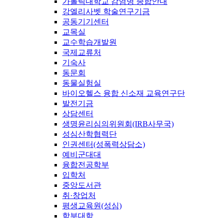
가톨릭대학교 감염병 종합안내
강엘리사벳 학술연구기금
공동기기센터
교목실
교수학습개발원
국제교류처
기숙사
동문회
동물실험실
바이오헬스 융합 신소재 교육연구단
발전기금
상담센터
생명윤리심의위원회(IRB사무국)
성심산학협력단
인권센터(성폭력상담소)
예비군대대
융합전공학부
입학처
중앙도서관
취·창업처
평생교육원(성심)
학부대학