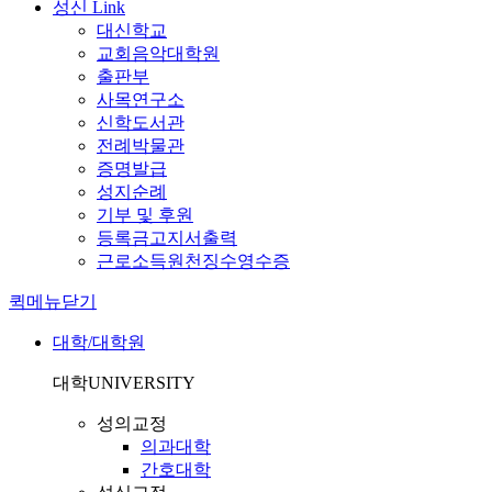
성신 Link
대신학교
교회음악대학원
출판부
사목연구소
신학도서관
전례박물관
증명발급
성지순례
기부 및 후원
등록금고지서출력
근로소득원천징수영수증
퀵메뉴닫기
대학/대학원
대학
UNIVERSITY
성의교정
의과대학
간호대학