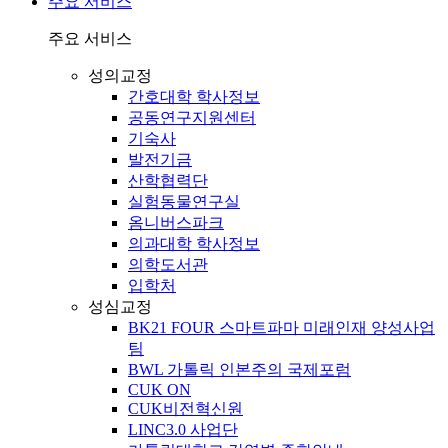
주요 서비스
주요 서비스
성의교정
간호대학 학사정보
공동연구지원센터
기숙사
발전기금
산학협력단
실험동물연구실
옴니버스파크
의과대학 학사정보
의학도서관
입학처
성심교정
BK21 FOUR 스마트파마 미래인재 양성사업
팀
BWL 가톨릭 인본주의 국제포럼
CUK ON
CUK비전혁신원
LINC3.0 사업단