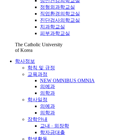
정신건강의학교실
정형외과학교실
직업환경의학교실
진단검사의학교실
치과학교실
피부과학교실
The Catholic University
of Korea
학사정보
학칙 및 규정
교육과정
NEW OMNIBUS OMNIA
의예과
의학과
학사일정
의예과
의학과
장학안내
교내 · 외장학
학자금대출
학생활동