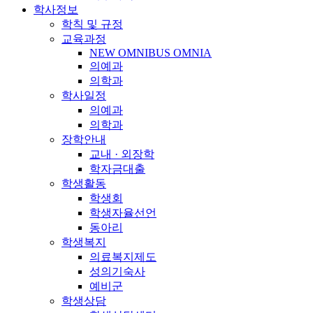
학사정보
학칙 및 규정
교육과정
NEW OMNIBUS OMNIA
의예과
의학과
학사일정
의예과
의학과
장학안내
교내 · 외장학
학자금대출
학생활동
학생회
학생자율선언
동아리
학생복지
의료복지제도
성의기숙사
예비군
학생상담